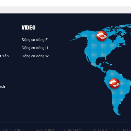
VIDEO
Động cơ dòng E
Động cơ dòng H
t điện
Động cơ dòng W
ách
GIỚI THIỆU
SẢN PHẨM
NHÀ MÁY
DỊCH VỤ
LIÊN H