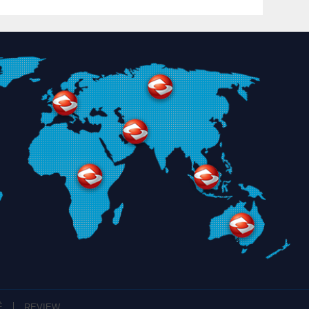
Ệ
REVIEW