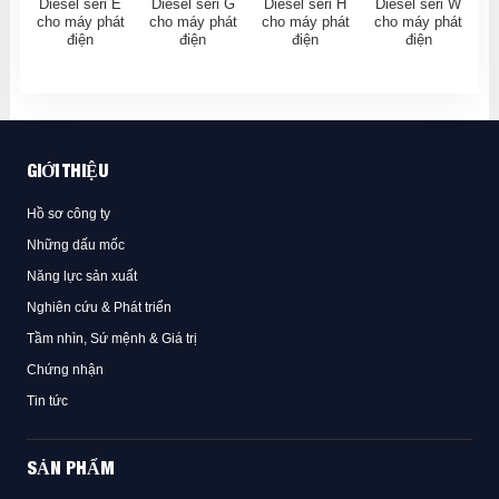
Diesel seri E
Diesel seri G
Diesel seri H
Diesel seri W
cho máy phát
cho máy phát
cho máy phát
cho máy phát
điện
điện
điện
điện
GIỚI THIỆU
Hồ sơ công ty
Những dấu mốc
Năng lực sản xuất
Nghiên cứu & Phát triển
Tầm nhìn, Sứ mệnh & Giá trị
Chứng nhận
Tin tức
SẢN PHẨM