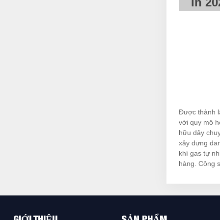
In 20
Được thành 
với quy mô hơ
hữu dây chuy
xây dựng dan
khí gas tự nh
hàng. Công s