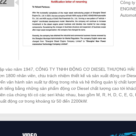
22
Công ty
ENGINE
Automot
lập vào năm 1947, CÔNG TY TNHH ĐỘNG CƠ DIESEL THƯỢNG HẢI là n
n 1800 nhân viên, chịu trách nhiệm thiết kế và sản xuất động cơ Diese
ển vận hành sản xuất tự động trong nhà và hệ thống quản lý chất lư
h tiếng bằng những sản phẩm động cơ Diesel chất lượng cao tới khác
iên của chúng tôi có các seri khác nhau, bao gồm M, R, H, D, C, E, G,
uất động cơ trong khoảng từ 50 đến 2200kW.