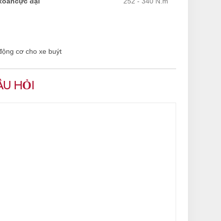
oắncực đại
252 - 340 N.m
ộng cơ cho xe buýt
ÂU HỎI