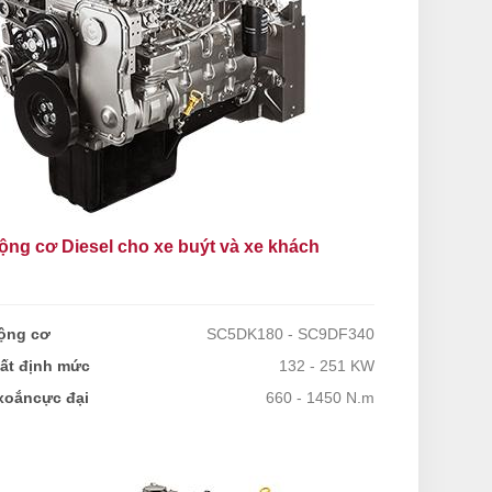
ộng cơ Diesel cho xe buýt và xe khách
ộng cơ
SC5DK180 - SC9DF340
ất định mức
132 - 251 KW
oắncực đại
660 - 1450 N.m