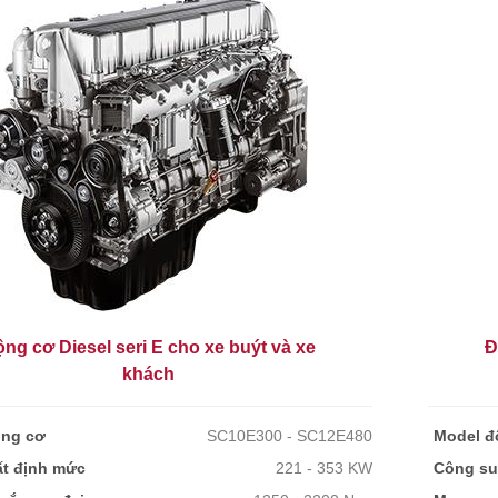
ng cơ Diesel seri E cho xe buýt và xe
Đ
khách
ộng cơ
SC10E300 - SC12E480
Model đ
t định mức
221 - 353 KW
Công su