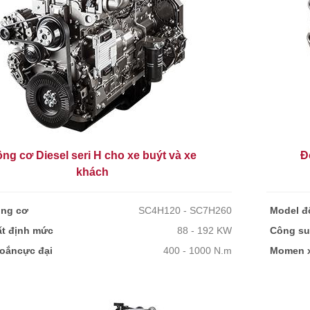
ng cơ Diesel seri H cho xe buýt và xe
Đ
khách
ộng cơ
SC4H120 - SC7H260
Model đ
t định mức
88 - 192 KW
Công su
oắncực đại
400 - 1000 N.m
Momen x