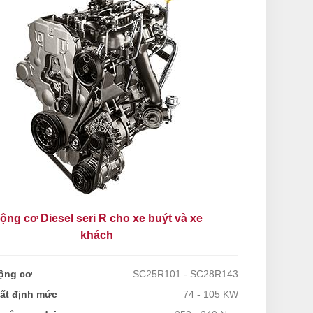
ộng cơ Diesel seri R cho xe buýt và xe
khách
ộng cơ
SC25R101 - SC28R143
ất định mức
74 - 105 KW