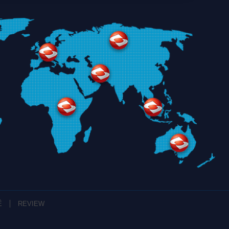
Ệ
REVIEW