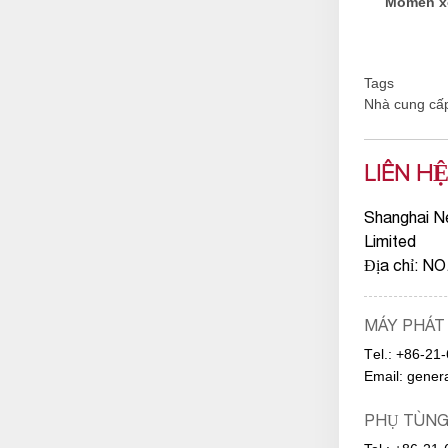
Momen x
Tags
Nhà cung cấp
LIÊN H
Shanghai N
Limited
Địa chỉ: N
MÁY PHÁT
Тel.:
+86-21
Email:
gener
PHỤ TÙN