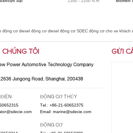
oắncực đại
1350 - 2200 N.m
Momen x
 động cơ diesel
động cơ diesel
động cơ SDEC
động cơ cho xe khách
đ
Ệ CHÚNG TÔI
GỬI C
ew Power Automotive Technology Company
O.2636 Jungong Road, Shanghai, 200438
 ĐIỆN
ĐỘNG CƠ THỦY
-60652315
Тel.:
+86-21-60652375
ator@sdecie.com
Email:
marine@sdecie.com
G
ĐỘNG CƠ