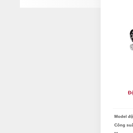
Độ
Model đ
Công suấ