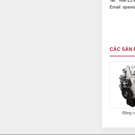
Tel.:
+86-21-
Email:
spare
CÁC SẢN 
Động cơ