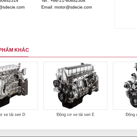
60652314
Tel.:
+86-21-60652308
@sdecie.com
Email:
motor@sdecie.com
PHẨM KHÁC
 xe tải seri D
Động cơ xe tải seri E
Động c