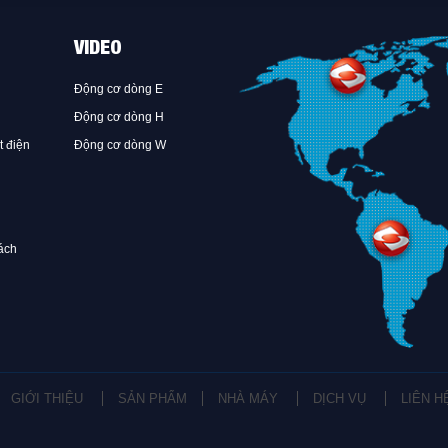
VIDEO
Động cơ dòng E
Động cơ dòng H
t điện
Động cơ dòng W
ách
GIỚI THIỆU
SẢN PHẨM
NHÀ MÁY
DỊCH VỤ
LIÊN H